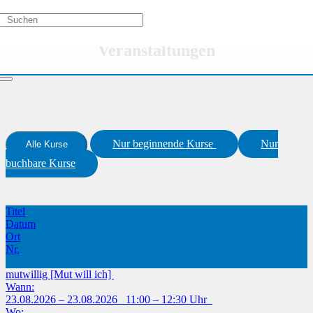
Aktivitätstypen
Veranstaltungen
Nur beginnende Kurse
Nur
Alle Kurse
buchbare Kurse
Titel
Datum
Ort
Nr.
mutwillig [Mut will ich]
Wann:
23.08.2026 – 23.08.2026 11:00 – 12:30 Uhr
Wo: