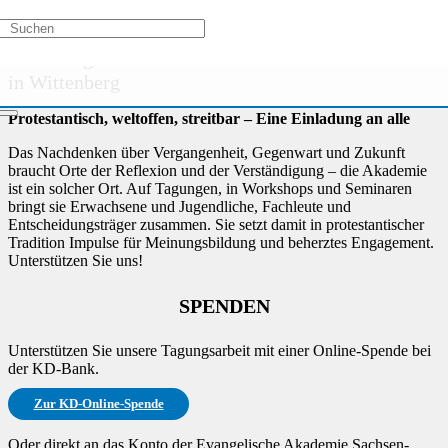
Aktivitätstypen
/
Veranstaltungsreihe
/
Wörterfluss - Lesungen
Die Evangelische Akademie Sachsen-Anhalt
in Wittenberg
Protestantisch, weltoffen, streitbar – Eine Einladung an alle
Das Nachdenken über Vergangenheit, Gegenwart und Zukunft
braucht Orte der Reflexion und der Verständigung – die Akademie
ist ein solcher Ort. Auf Tagungen, in Workshops und Seminaren
bringt sie Erwachsene und Jugendliche, Fachleute und
Entscheidungsträger zusammen. Sie setzt damit in protestantischer
Tradition Impulse für Meinungsbildung und beherztes Engagement.
Unterstützen Sie uns!
SPENDEN
Unterstützen Sie unsere Tagungsarbeit mit einer Online-Spende bei
der KD-Bank.
Zur KD-Online-Spende
Oder direkt an das Konto der Evangelische Akademie Sachsen-