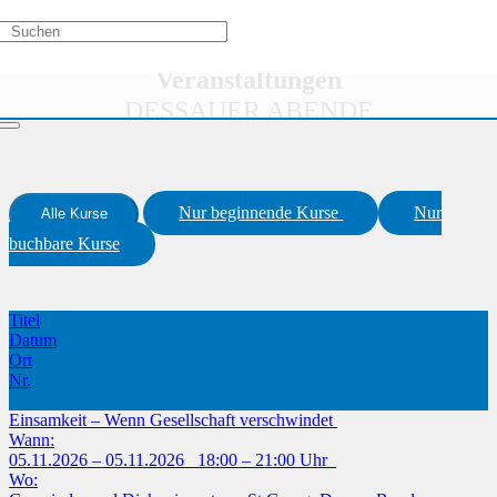
Aktivitätstypen
/
Veranstaltungsreihe
/
DESSAUER ABENDE
Veranstaltungen
DESSAUER ABENDE
Nur beginnende Kurse
Nur
Alle Kurse
buchbare Kurse
Titel
Datum
Ort
Nr.
Einsamkeit – Wenn Gesellschaft verschwindet
Wann:
05.11.2026 – 05.11.2026 18:00 – 21:00 Uhr
Wo: