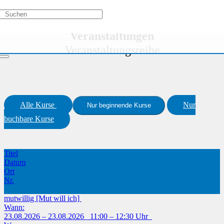
Aktivitätstypen
/
Veranstaltungsreihe
Veranstaltungen
Veranstaltungsreihe
Alle Kurse
Nur
Nur beginnende Kurse
buchbare Kurse
Titel
Datum
Ort
Nr.
mutwillig [Mut will ich]
Wann:
23.08.2026 – 23.08.2026 11:00 – 12:30 Uhr