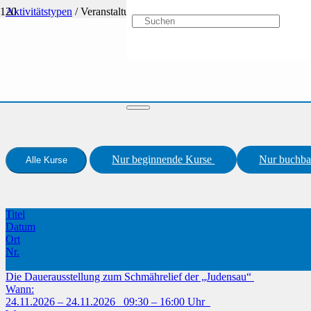
Aktivitätstypen
/
Veranstaltungsreihe
Nur beginnende Kurse
Nur buchba
Alle Kurse
Titel
Datum
Ort
Nr.
Die Dauerausstellung zum Schmährelief der „Judensau“
Wann:
24.11.2026 – 24.11.2026 09:30 – 16:00 Uhr