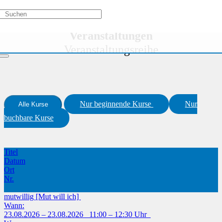
Aktivitätstypen
/
Veranstaltungsreihe
Veranstaltungen
Veranstaltungsreihe
Nur beginnende Kurse
Nur
Alle Kurse
buchbare Kurse
Titel
Datum
Ort
Nr.
mutwillig [Mut will ich]
Wann:
23.08.2026 – 23.08.2026 11:00 – 12:30 Uhr